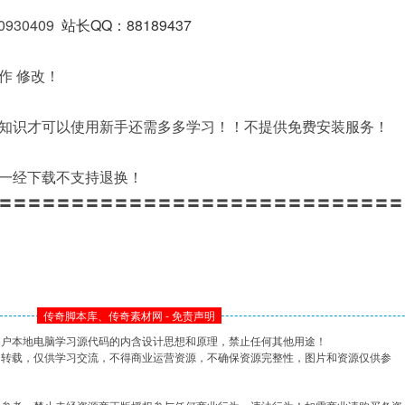
0930409
站长QQ：88189437
作 修改！
知识才可以使用新手还需多多学习！！不提供免费安装服务！
一经下载不支持退换！
〓〓〓〓〓〓〓〓〓〓〓〓〓〓〓〓〓〓〓〓〓〓〓〓〓〓〓〓
传奇脚本库、传奇素材网 - 免责声明
用户本地电脑学习源代码的内含设计思想和原理，禁止任何其他用途！
网转载，仅供学习交流，不得商业运营资源，不确保资源完整性，图片和资源仅供参