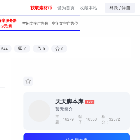
获取素材币
设为首页
收藏本站
登录 /
注册
备案服务器
空闲文字广告位
空闲文字广告位
9.9元/月
544
0
0
0
天天脚本库
LV9
暂无简介
主
帖
积
16279
16553
32572
题：
子：
分：