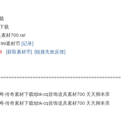
载
下载
具素材700.rar
199素材币
[记录]
[获取素材币]
[链接失效反馈]
折
==============================================