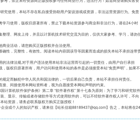
习参考，禁止未经资源商正版授权参与任何商业行为，违法行为！如需商业请购买各资
学研究使用，本站不存在私自接受协助用户架设游戏或资源，非法运营资源行为。免责
考学习使用，版权归原著所有，禁止下载本站资源参与商业和非法行为，请在24小时
集整理、网友上传，并且以计算机技术研究交流为目的，仅供大家参考、学习，请勿
他商业活动，请您购买正版授权并合法使用。
准确性，完整性，有效性。阅读本站内容因误导等因素而造成的损失本站不承担连带
用的法律法规,对于用户违法使用本站非法运营而引起的一切责任，由用户自行承担
载，版权归原著所有，用户访问和使用本站的条件是必须接受本站“免责声明”，如果不
的规定而触犯中华人民共和国法律的，一切后果自己负责，本站不承担任何责任。
直接、间接使用本网站资料者，视为自愿接受本网站声明的约束。
共和国计算机软件保护条例》第二章 “软件著作权” 第十七条为原则：为了学习和研究软
安装、显示、传输或者存储软件等方式使用软件的，可以不经软件著作权人许可，不向
用本站资源，请务必联系版权方购买正版授权！
企业或个人的知识产权，请来信【站长信箱88189437@qq.com】告之，本站将在2