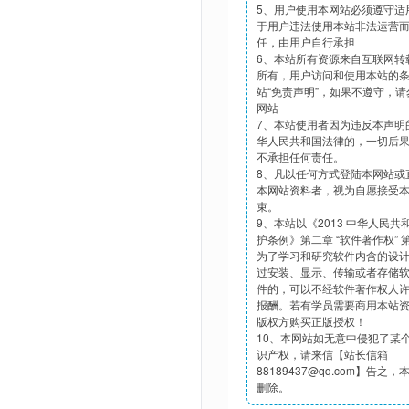
5、用户使用本网站必须遵守适
于用户违法使用本站非法运营
任，由用户自行承担
6、本站所有资源来自互联网转
所有，用户访问和使用本站的
站“免责声明”，如果不遵守，
网站
7、本站使用者因为违反本声明
华人民共和国法律的，一切后
不承担任何责任。
8、凡以任何方式登陆本网站或
本网站资料者，视为自愿接受
束。
9、本站以《2013 中华人民
护条例》第二章 “软件著作权”
为了学习和研究软件内含的设
过安装、显示、传输或者存储
件的，可以不经软件著作权人
报酬。若有学员需要商用本站
版权方购买正版授权！
10、本网站如无意中侵犯了某
识产权，请来信【站长信箱
88189437@qq.com】告之
删除。