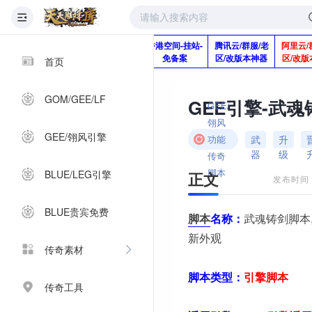
版本脚本制作
快快网络服务
香港空间-挂站-
腾讯云/群服/老
阿里云/
Q920992345
器-1分钱2个月
免备案
区/改版本神器
区/改版
首页
GOM/GEE/LF
GEE/
翎风
GEE/翎风引擎
武
升
功能
器
级
传奇
脚本
BLUE/LEG引擎
正文
发布时间：2
BLUE贵宾免费
脚本
名称：
武魂铸剑脚本
新外观
传奇素材
脚本类型：
引擎
脚本
传奇工具