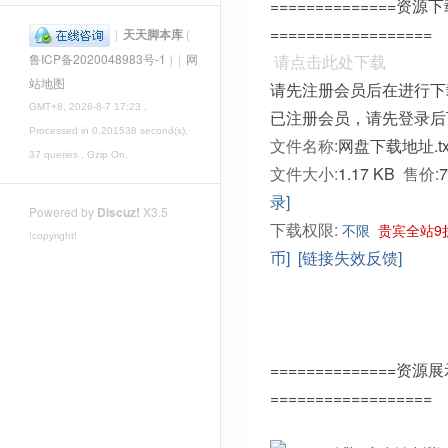
==============资源
==================
|
天天脚本库
(
请点击此处下载
鲁ICP备2020048983号-1
)
|
网
站地图
请先注册会员后在进行下
GMT+8, 2026-8-7 17:23
,
已注册会员，请先登录后
Processed in 0.201538 second(s),
文件名称:
网盘下载地址.tx
37 queries , Gzip On.
文件大小:
1.17 KB
售价:
录]
Powered by
Discuz!
X3.5
下载权限:
不限
贵宾全站9
!copyright!
币]
[链接失效反馈]
==============资源
==================