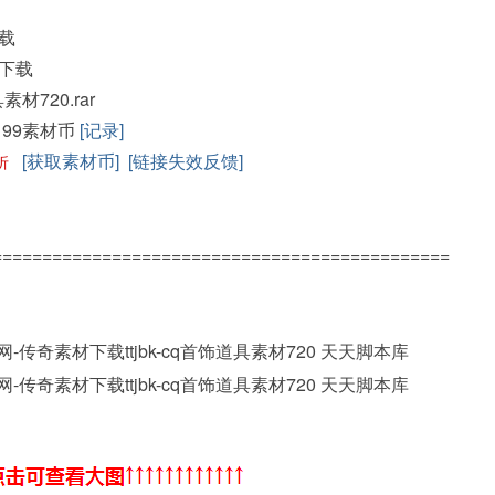
载
下载
具素材720.rar
199素材币
[记录]
[获取素材币]
[链接失效反馈]
折
==============================================