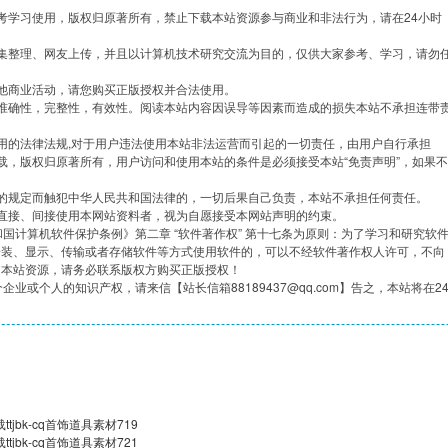
考学习使用，版权归原著所有，禁止下载本站资源参与商业和非法行为，请在24小时
集整理、网友上传，并且以计算机技术研究交流为目的，仅供大家参考、学习，请勿
他商业活动，请您购买正版授权并合法使用。
准确性，完整性，有效性。阅读本站内容因误导等因素而造成的损失本站不承担连带
用的法律法规,对于用户违法使用本站非法运营而引起的一切责任，由用户自行承担
载，版权归原著所有，用户访问和使用本站的条件是必须接受本站“免责声明”，如果不
的规定而触犯中华人民共和国法律的，一切后果自己负责，本站不承担任何责任。
直接、间接使用本网站资料者，视为自愿接受本网站声明的约束。
共和国计算机软件保护条例》第二章 “软件著作权” 第十七条为原则：为了学习和研究软
安装、显示、传输或者存储软件等方式使用软件的，可以不经软件著作权人许可，不向
用本站资源，请务必联系版权方购买正版授权！
企业或个人的知识产权，请来信【站长信箱88189437@qq.com】告之，本站将在2
jbk-cq首饰道具素材719
jbk-cq首饰道具素材721