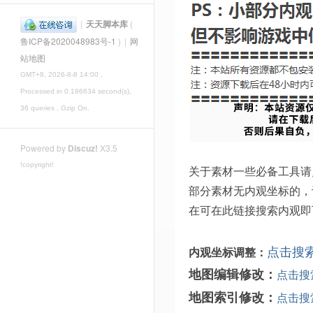
|
天天脚本库
(
鲁ICP备2020048983号-1
)
|
网
站地图
GMT+8, 2026-8-8 14:00
,
Processed in 0.196634 second(s),
36 queries , Gzip On.
Powered by
Discuz!
X3.5
!copyright!
关于素材一些必备工具请
部分素材无内观坐标的，
在可在此链接搜索内观即
点击搜
内观坐标调整：
地图编辑修改：
点击搜
地图索引修改：
点击搜