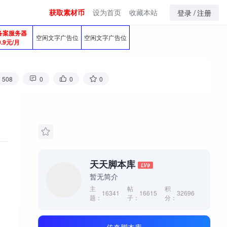
获取素材币
设为首页
收藏本站
登录 /
注册
备案服务器
空闲文字广告位
空闲文字广告位
9.9元/月
508
0
0
0
天天脚本库
LV9
暂无简介
主
帖
积
16341
16615
32696
题：
子：
分：