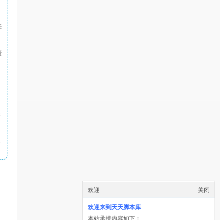
任
责
件
4
欢迎
关闭
欢迎来到天天脚本库
本站承接内容如下：