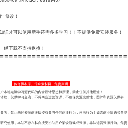
作 修改！
知识才可以使用新手还需多多学习！！不提供免费安装服务！
一经下载不支持退换！
〓〓〓〓〓〓〓〓〓〓〓〓〓〓〓〓〓〓〓〓〓〓〓〓〓〓〓〓
传奇脚本库、传奇素材网 - 免责声明
用户本地电脑学习源代码的内含设计思想和原理，禁止任何其他用途！
网转载，仅供学习交流，不得商业运营资源，不确保资源完整性，图片和资源仅供参
习参考，禁止未经资源商正版授权参与任何商业行为，违法行为！如需商业请购买各资
学研究使用，本站不存在私自接受协助用户架设游戏或资源，非法运营资源行为。免责