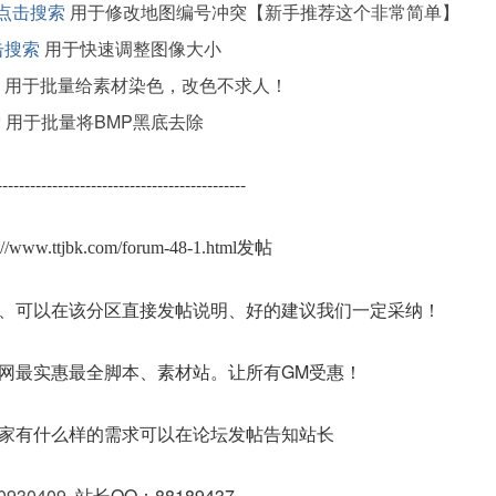
点击搜索
用于修改地图编号冲突【新手推荐这个非常简单】
击搜索
用于快速调整图像大小
用于批量给素材染色，改色不求人！
索
用于批量将BMP黑底去除
---------------------------------------------
s://www.ttjbk.com/forum-48-1.html发帖
、可以在该分区直接发帖说明、好的建议我们一定采纳！
网最实惠最全脚本、素材站。让所有GM受惠！
家有什么样的需求可以在论坛发帖告知站长
0930409
站长QQ：88189437