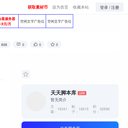
获取素材币
设为首页
收藏本站
登录 /
注册
备案服务器
空闲文字广告位
空闲文字广告位
9.9元/月
898
0
0
0
天天脚本库
LV9
暂无简介
主
帖
积
16341
16615
32696
题：
子：
分：