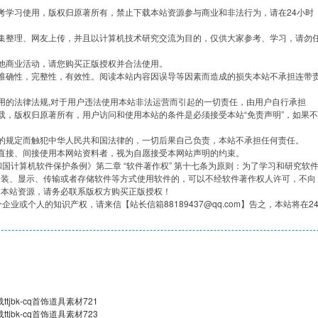
考学习使用，版权归原著所有，禁止下载本站资源参与商业和非法行为，请在24小时
集整理、网友上传，并且以计算机技术研究交流为目的，仅供大家参考、学习，请勿
他商业活动，请您购买正版授权并合法使用。
准确性，完整性，有效性。阅读本站内容因误导等因素而造成的损失本站不承担连带
用的法律法规,对于用户违法使用本站非法运营而引起的一切责任，由用户自行承担
载，版权归原著所有，用户访问和使用本站的条件是必须接受本站“免责声明”，如果不
的规定而触犯中华人民共和国法律的，一切后果自己负责，本站不承担任何责任。
直接、间接使用本网站资料者，视为自愿接受本网站声明的约束。
共和国计算机软件保护条例》第二章 “软件著作权” 第十七条为原则：为了学习和研究软
安装、显示、传输或者存储软件等方式使用软件的，可以不经软件著作权人许可，不向
用本站资源，请务必联系版权方购买正版授权！
企业或个人的知识产权，请来信【站长信箱88189437@qq.com】告之，本站将在2
jbk-cq首饰道具素材721
jbk-cq首饰道具素材723