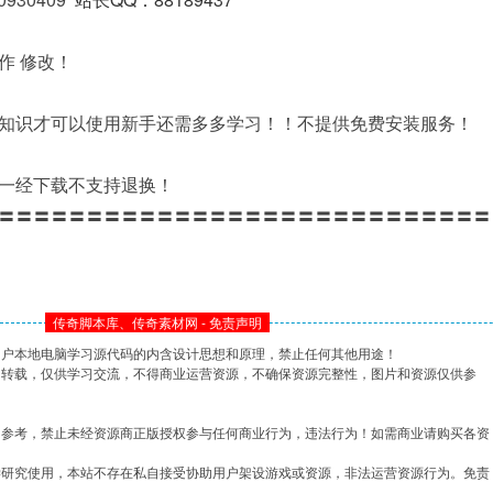
作 修改！
知识才可以使用新手还需多多学习！！不提供免费安装服务！
一经下载不支持退换！
〓〓〓〓〓〓〓〓〓〓〓〓〓〓〓〓〓〓〓〓〓〓〓〓〓〓〓〓
传奇脚本库、传奇素材网 - 免责声明
用户本地电脑学习源代码的内含设计思想和原理，禁止任何其他用途！
网转载，仅供学习交流，不得商业运营资源，不确保资源完整性，图片和资源仅供参
习参考，禁止未经资源商正版授权参与任何商业行为，违法行为！如需商业请购买各资
学研究使用，本站不存在私自接受协助用户架设游戏或资源，非法运营资源行为。免责