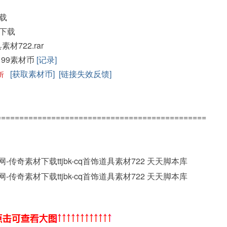
载
下载
具素材722.rar
199素材币
[记录]
[获取素材币]
[链接失效反馈]
折
==============================================