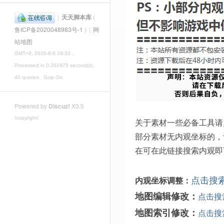
|
天天脚本库
(
鲁ICP备2020048983号-1
)
|
网
站地图
GMT+8, 2026-8-8 19:33
,
Processed in 0.202975 second(s),
40 queries , Gzip On.
Powered by
Discuz!
X3.5
!copyright!
关于素材一些必备工具请
部分素材无内观坐标的，
在可在此链接搜索内观即
点击搜
内观坐标调整：
地图编辑修改：
点击搜
地图索引修改：
点击搜