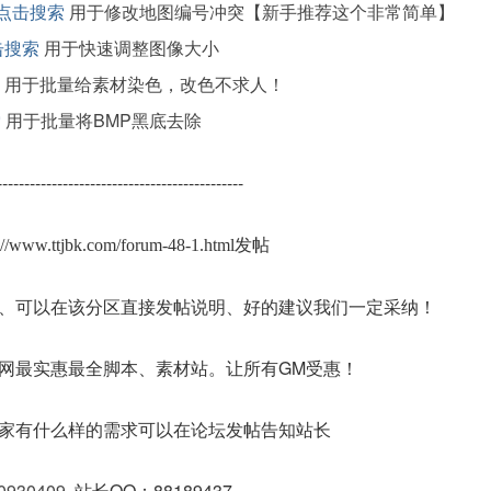
点击搜索
用于修改地图编号冲突【新手推荐这个非常简单】
击搜索
用于快速调整图像大小
用于批量给素材染色，改色不求人！
索
用于批量将BMP黑底去除
---------------------------------------------
s://www.ttjbk.com/forum-48-1.html发帖
、可以在该分区直接发帖说明、好的建议我们一定采纳！
网最实惠最全脚本、素材站。让所有GM受惠！
家有什么样的需求可以在论坛发帖告知站长
0930409
站长QQ：88189437