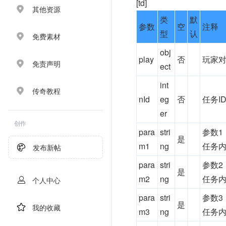
[td]
其他资源
类
默
参数
空
注释
型
认
免费素材
obj
play
否
玩家
免责声明
ect
int
传奇教程
nId
eg
否
任务I
er
创作
para
stri
参数1
是
m1
ng
任务内
发布新帖
para
stri
参数2
是
m2
ng
任务内
个人中心
para
stri
参数3
是
我的收藏
m3
ng
任务内