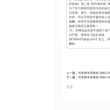
护条例》第二章 “软件著作权”
为了学习和研究软件内含的设
过安装、显示、传输或者存储
件的，可以不经软件著作权人
报酬。若有学员需要商用本站
版权方购买正版授权！
10、本网站如无意中侵犯了某
识产权，请来信【站长信箱
88189437@qq.com】告之
删除。
上一篇：
传奇脚本库教程-996L
下一篇：
传奇脚本库教程-996L
回复