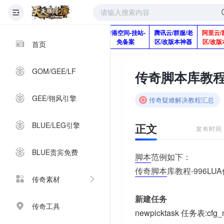
版本脚本制作
快快网络服务
香港空间-挂站-
腾讯云/群服/老
阿里云/
Q920992345
器-1分钱2个月
免备案
区/改版本神器
区/改版
首页
GOM/GEE/LF
GEE/翎风引擎
传奇疑难解决教程汇总
BLUE/LEG引擎
正文
发布时间：2
BLUE贵宾免费
脚本
范例如下：
传奇脚本
库教程-996LU
传奇素材
新建任务
传奇工具
newpicktask 任务表:cfg_n