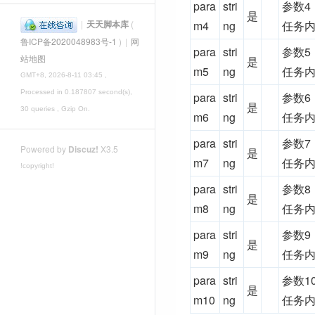
para
stri
参数4
是
|
天天脚本库
(
m4
ng
任务内
鲁ICP备2020048983号-1
)
|
网
para
stri
参数5
站地图
是
m5
ng
任务内
GMT+8, 2026-8-11 03:45
,
Processed in 0.187807 second(s),
para
stri
参数6
是
30 queries , Gzip On.
m6
ng
任务内
para
stri
参数7
Powered by
Discuz!
X3.5
是
m7
ng
任务内
!copyright!
para
stri
参数8
是
m8
ng
任务内
para
stri
参数9
是
m9
ng
任务内
para
stri
参数1
是
m10
ng
任务内