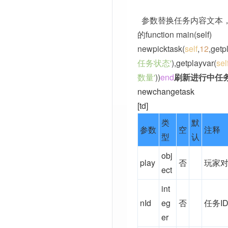
参数替换任务内容文本
的function main(self)
newpicktask(
self
,
12
,getp
任务状态'
),getplayvar(
sel
数量'
))
end
刷新进行中任
newchangetask
[td]
类
默
参数
空
注释
型
认
obj
play
否
玩家
ect
int
nId
eg
否
任务I
er