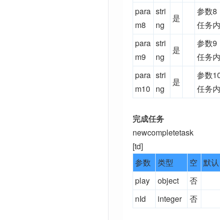
para
stri
参数8
是
m8
ng
任务内
para
stri
参数9
是
m9
ng
任务内
para
stri
参数1
是
m10
ng
任务内
完成任务
newcompletetask
[td]
参数
类型
空
默认
play
object
否
nId
integer
否