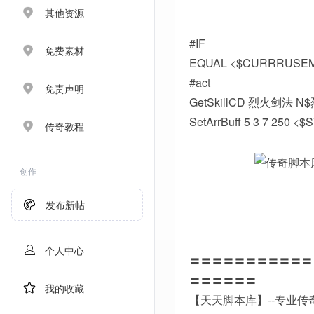
其他资源
#IF
免费素材
EQUAL <$CURRRUSEM
#act
免责声明
GetSkillCD 烈火剑法 N
SetArrBuff 5 3 7 25
传奇教程
创作
发布新帖
个人中心
〓〓〓〓〓〓〓〓〓〓〓
〓〓〓〓〓〓
我的收藏
【
天天脚本库
】--专业