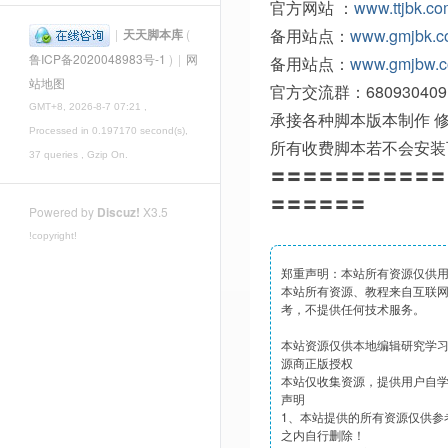
官方网站 ：
www.ttjbk.c
备用站点：
www.gmjbk.
|
天天脚本库
(
鲁ICP备2020048983号-1
)
|
网
备用站点：
www.gmjbw.
站地图
官方交流群：680930409
GMT+8, 2026-8-7 07:21
,
承接各种脚本版本制作 
Processed in 0.197170 second(s),
所有收费脚本若不会安装
37 queries , Gzip On.
〓〓〓〓〓〓〓〓〓〓〓
〓〓〓〓〓〓
Powered by
Discuz!
X3.5
!copyright!
郑重声明：本站所有资源仅供
本站所有资源、教程来自互联
考，不提供任何技术服务。
本站资源仅供本地编辑研究学
源商正版授权
本站仅收集资源，提供用户自
声明
1、本站提供的所有资源仅供参
之内自行删除！