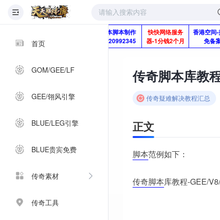
版本脚本制作
快快网络服务
香港空间-
Q920992345
器-1分钱2个月
免备
首页
GOM/GEE/LF
传奇脚本库教程-
GEE/翎风引擎
传奇疑难解决教程汇总
BLUE/LEG引擎
正文
BLUE贵宾免费
脚本
范例如下：
传奇素材
传奇脚本
库教程-GEE/
传奇工具