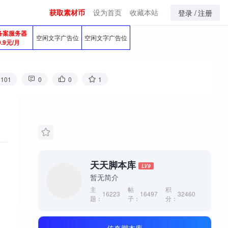
获取素材币
设为首页
收藏本站
登录 /
注册
备案服务器
空闲文字广告位
空闲文字广告位
9.9元/月
3101
0
0
1
天天脚本库
LV9
暂无简介
主
帖
积
16223
16497
32460
题：
子：
分：