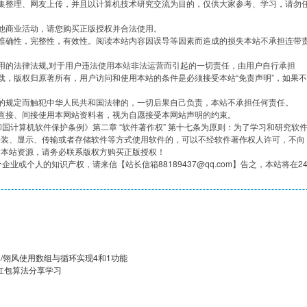
集整理、网友上传，并且以计算机技术研究交流为目的，仅供大家参考、学习，请勿
他商业活动，请您购买正版授权并合法使用。
准确性，完整性，有效性。阅读本站内容因误导等因素而造成的损失本站不承担连带
用的法律法规,对于用户违法使用本站非法运营而引起的一切责任，由用户自行承担
载，版权归原著所有，用户访问和使用本站的条件是必须接受本站“免责声明”，如果不
的规定而触犯中华人民共和国法律的，一切后果自己负责，本站不承担任何责任。
直接、间接使用本网站资料者，视为自愿接受本网站声明的约束。
共和国计算机软件保护条例》第二章 “软件著作权” 第十七条为原则：为了学习和研究软
安装、显示、传输或者存储软件等方式使用软件的，可以不经软件著作权人许可，不向
用本站资源，请务必联系版权方购买正版授权！
企业或个人的知识产权，请来信【站长信箱88189437@qq.com】告之，本站将在2
V8/翎风使用数组与循环实现4和1功能
红包算法分享学习