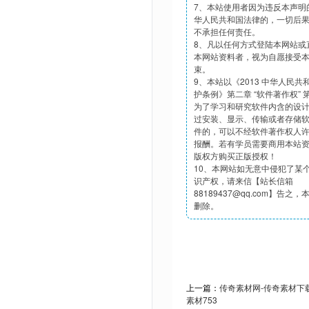
7、本站使用者因为违反本声明
华人民共和国法律的，一切后
不承担任何责任。
8、凡以任何方式登陆本网站或
本网站资料者，视为自愿接受
束。
9、本站以《2013 中华人民
护条例》第二章 “软件著作权”
为了学习和研究软件内含的设
过安装、显示、传输或者存储
件的，可以不经软件著作权人
报酬。若有学员需要商用本站
版权方购买正版授权！
10、本网站如无意中侵犯了某
识产权，请来信【站长信箱
88189437@qq.com】告之
删除。
上一篇：
传奇素材网-传奇素材下载t
素材753