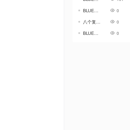
BLUE引擎安全区城市传送NPC美化脚本-带素材
0
八个复古类盾牌素材-无外观
0
BLUE引擎-复古聚灵珠买卖脚本带对话框素材
0
Powered by Discuz! X3.5