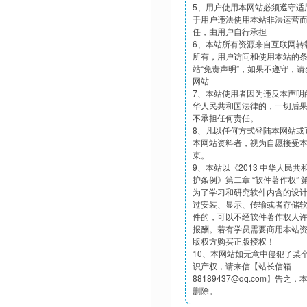
5、用户使用本网站必须遵守适
于用户违法使用本站非法运营
任，由用户自行承担
6、本站所有资源来自互联网转
所有，用户访问和使用本站的
站“免责声明”，如果不遵守，
网站
7、本站使用者因为违反本声明
华人民共和国法律的，一切后
不承担任何责任。
8、凡以任何方式登陆本网站或
本网站资料者，视为自愿接受
束。
9、本站以《2013 中华人民
护条例》第二章 “软件著作权”
为了学习和研究软件内含的设
过安装、显示、传输或者存储
件的，可以不经软件著作权人
报酬。若有学员需要商用本站
版权方购买正版授权！
10、本网站如无意中侵犯了某
识产权，请来信【站长信箱
88189437@qq.com】告之
删除。