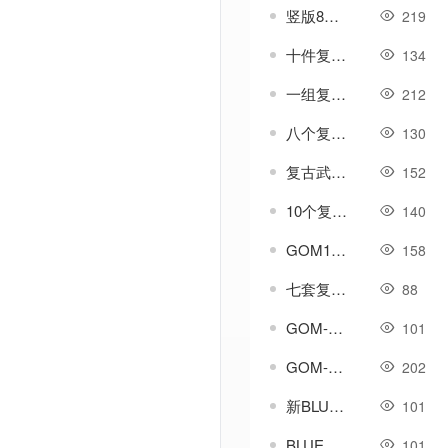
竖版8X8复古小背包界面素材
219
十件复古类玉佩勋章类素材
134
一组复古NPC素材
212
八个复古精美首饰特效框体素材
130
复古武器可进阶版武器素材
152
10个复古传奇盾牌素材-内外观齐全
140
GOM1108高清定制盛大复古UI时装称号连击UI
158
七套复古首饰特效素材
88
GOM-GEE-LF通用天下第一脚本-比等级-比属性
101
GOM-GEE-LF引擎-翻牌奖励模板例子脚本
202
新BLUE引擎_新挂机脚本
101
BLUE引擎-挂机循环-自动巡航-自动回血脚本
101