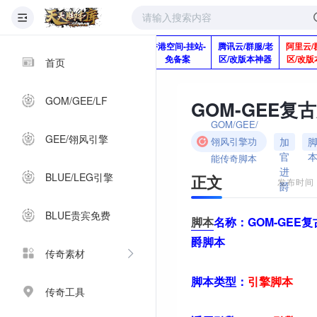
版本脚本制作
快快网络服务
香港空间-挂站-
腾讯云/群服/老
阿里云/
Q920992345
器-1分钱2个月
免备案
区/改版本神器
区/改版
首页
GOM/GEE/LF
GOM-GEE
GOM/GEE/
GEE/翎风引擎
加
翎风引擎功
官
能传奇脚本
进
BLUE/LEG引擎
正文
发布时间：2
爵
BLUE贵宾免费
脚本
名称：
GOM-GEE
爵脚本
传奇素材
脚本类型：
引擎
脚本
传奇工具