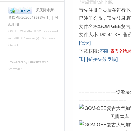
请点击此处下载
请先注册会员后在进行下
|
天天脚本库
(
已注册会员，请先登录后
鲁ICP备2020048983号-1
)
|
网
站地图
文件名称:
GOM-GEE复
GMT+8, 2026-8-7 11:22
, Processed
文件大小:
152.41 KB
售价
in 0.491587 second(s), 39 queries ,
[记录]
Gzip On.
下载权限:
不限
贵宾全站9
币]
[链接失效反馈]
Powered by
Discuz!
X3.5
!copyright!
==============资源
==================