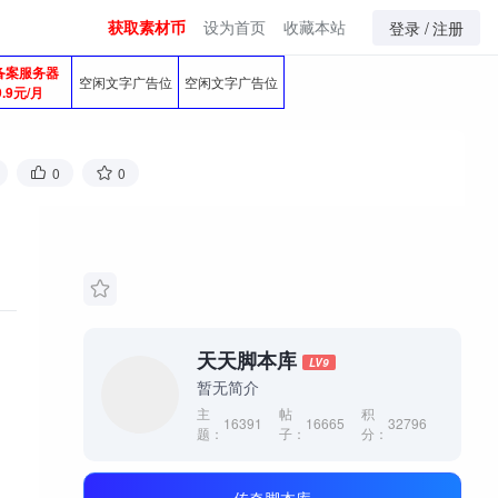
获取素材币
设为首页
收藏本站
登录 /
注册
备案服务器
空闲文字广告位
空闲文字广告位
9.9元/月
0
0
天天脚本库
LV9
暂无简介
主
帖
积
16391
16665
32796
题：
子：
分：