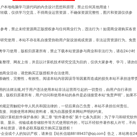
用户本地电脑学习源代码的内含设计思想和原理，禁止任何其他用途！
网转载，仅供学习交流，不得商业运营资源，不确保资源完整性，图片和资源仅供参
习参考，禁止未经资源商正版授权参与任何商业行为，违法行为！如需商业请购买各资
学研究使用，本站不存在私自接受协助用户架设游戏或资源，非法运营资源行为。免责
考学习使用，版权归原著所有，禁止下载本站资源参与商业和非法行为，请在24小时
集整理、网友上传，并且以计算机技术研究交流为目的，仅供大家参考、学习，请勿
他商业活动，请您购买正版授权并合法使用。
准确性，完整性，有效性。阅读本站内容因误导等因素而造成的损失本站不承担连带
用的法律法规,对于用户违法使用本站非法运营而引起的一切责任，由用户自行承担
载，版权归原著所有，用户访问和使用本站的条件是必须接受本站“免责声明”，如果不
的规定而触犯中华人民共和国法律的，一切后果自己负责，本站不承担任何责任。
直接、间接使用本网站资料者，视为自愿接受本网站声明的约束。
共和国计算机软件保护条例》第二章 “软件著作权” 第十七条为原则：为了学习和研究软
安装、显示、传输或者存储软件等方式使用软件的，可以不经软件著作权人许可，不向
用本站资源，请务必联系版权方购买正版授权！
企业或个人的知识产权，请来信【站长信箱88189437@qq.com】告之，本站将在2