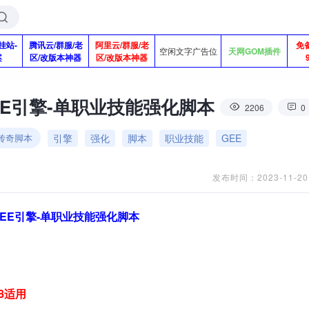
挂站-
腾讯云/群服/老
阿里云/群服/老
免
空闲文字广告位
天网GOM插件
案
区/改版本神器
区/改版本神器
EE引擎-单职业技能强化脚本
2206
0
引擎
强化
脚本
职业技能
GEE
能传奇脚本
发布时间：2023-11-20
GEE引擎-单职业技能强化脚本
08适用