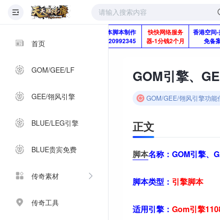
版本脚本制作
快快网络服务
香港空间-
Q920992345
器-1分钱2个月
免备
首页
GOM/GEE/LF
GOM引擎、G
GEE/翎风引擎
GOM/GEE/翎风引擎功
BLUE/LEG引擎
正文
BLUE贵宾免费
脚本
名称：
GOM引擎、
传奇素材
脚本类型：
引擎
脚本
传奇工具
适用引擎：
Gom引擎11