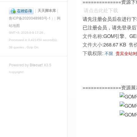
==============资源下载
请点击此处下载
|
天天脚本库
(
请先注册会员后在进行下
鲁ICP备2020048983号-1
)
|
网
站地图
已注册会员，请先登录后
GMT+8, 2026-8-9 17:26
,
文件名称:
GOM引擎、GE
Processed in 0.421454 second(s),
文件大小:
268.67 KB
售价
39 queries , Gzip On.
下载权限:
不限
贵宾全站9
Powered by
Discuz!
X3.5
!copyright!
==============资源展