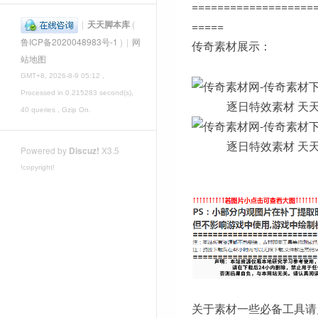
===================
|
天天脚本库
(
=====
鲁ICP备2020048983号-1
)
|
网
传奇素材展示：
站地图
GMT+8, 2026-8-9 05:12
,
Processed in 0.215283 second(s),
40 queries , Gzip On.
Powered by
Discuz!
X3.5
!copyright!
关于素材一些必备工具请