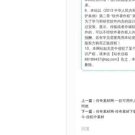
束。
9、本站以《2013 中华人民
护条例》第二章 “软件著作权”
为了学习和研究软件内含的设
过安装、显示、传输或者存储
件的，可以不经软件著作权人
报酬。若有学员需要商用本站
版权方购买正版授权！
10、本网站如无意中侵犯了某
识产权，请来信【站长信箱
88189437@qq.com】告之
删除。
上一篇：
传奇素材网-一款可用作
特效
下一篇：
传奇素材网-传奇素材下载t
斗-挂机中素材
回复