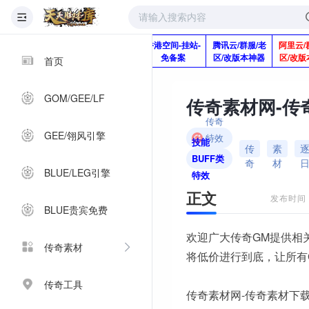
版本脚本制作
快快网络服务
香港空间-挂站-
腾讯云/群服/老
阿里云/
Q920992345
器-1分钱2个月
免备案
区/改版本神器
区/改版
首页
GOM/GEE/LF
传奇
GEE/翎风引擎
特效
技能
传
素
素材
BUFF类
奇
材
BLUE/LEG引擎
特效
正文
发布时间：2
BLUE贵宾免费
欢迎广大传奇GM提供相
传奇素材
将低价进行到底，让所有
传奇工具
传奇素材网-传奇素材下