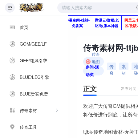
版本脚本制作
快快网络服务
香港空间-挂站-
腾讯云/群服/老
阿里云/
Q920992345
器-1分钱2个月
免备案
区/改版本神器
区/改版
首页
GOM/GEE/LF
传奇
GEE/翎风引擎
地图
传
素
房间-活
素材
奇
材
动类
BLUE/LEG引擎
正文
发布时间：2
BLUE贵宾免费
欢迎广大传奇GM提供相
传奇素材
将低价进行到底，让所有
传奇工具
ttjbk-传奇地图素材-无