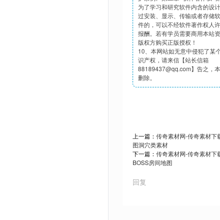
为了学习和研究软件内含的设
过安装、显示、传输或者存储
件的，可以不经软件著作权人
报酬。若有学员需要商用本站
版权方购买正版授权！
10、本网站如无意中侵犯了某
识产权，请来信【站长信箱
88189437@qq.com】告之
删除。
上一篇：
传奇素材网-传奇素材下载t
图洞穴类素材
下一篇：
传奇素材网-传奇素材下载t
BOSS房间地图
回复