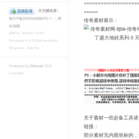
===================
|
天天脚本库
(
=====
鲁ICP备2020048983号-1
)
|
网
传奇素材展示：
站地图
GMT+8, 2026-8-7 22:05
,
Processed in 0.215648 second(s),
39 queries , Gzip On.
Powered by
Discuz!
X3.5
!copyright!
关于素材一些必备工具请
链接：
部分素材无内观坐标的，