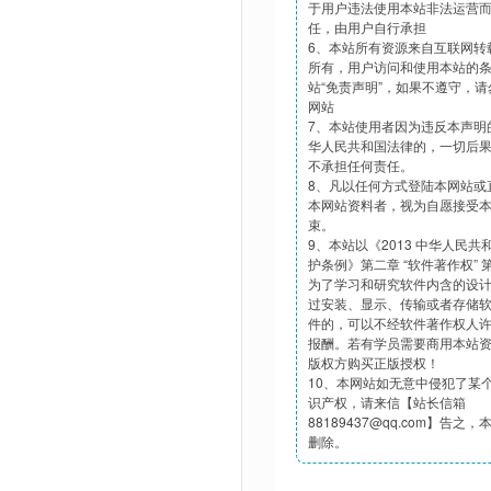
于用户违法使用本站非法运营
任，由用户自行承担
6、本站所有资源来自互联网转
所有，用户访问和使用本站的
站“免责声明”，如果不遵守，
网站
7、本站使用者因为违反本声明
华人民共和国法律的，一切后
不承担任何责任。
8、凡以任何方式登陆本网站或
本网站资料者，视为自愿接受
束。
9、本站以《2013 中华人民
护条例》第二章 “软件著作权”
为了学习和研究软件内含的设
过安装、显示、传输或者存储
件的，可以不经软件著作权人
报酬。若有学员需要商用本站
版权方购买正版授权！
10、本网站如无意中侵犯了某
识产权，请来信【站长信箱
88189437@qq.com】告之
删除。