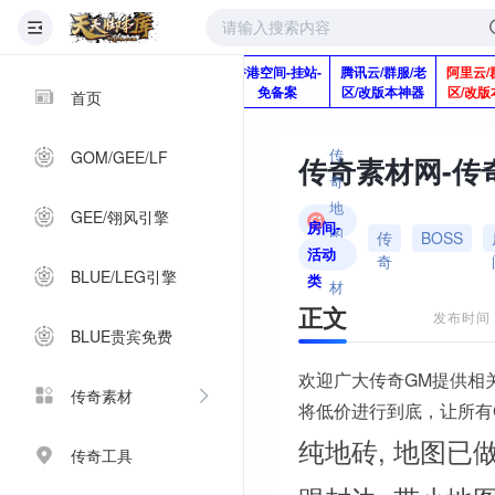
版本脚本制作
快快网络服务
香港空间-挂站-
腾讯云/群服/老
阿里云/
Q920992345
器-1分钱2个月
免备案
区/改版本神器
区/改版
首页
传
GOM/GEE/LF
奇
地
GEE/翎风引擎
房间-
图
传
BOSS
活动
奇
素
BLUE/LEG引擎
类
材
正文
发布时间：2
BLUE贵宾免费
欢迎广大传奇GM提供相
传奇素材
将低价进行到底，让所有
纯地砖, 地图已
传奇工具