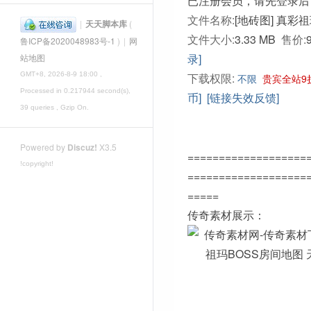
已注册会员，请先登录后
文件名称:
[地砖图] 真彩祖
|
天天脚本库
(
文件大小:
3.33 MB
售价:
鲁ICP备2020048983号-1
)
|
网
录]
站地图
下载权限:
GMT+8, 2026-8-9 18:00
,
不限
贵宾全站9
Processed in 0.217944 second(s),
币]
[链接失效反馈]
39 queries , Gzip On.
Powered by
Discuz!
X3.5
===================
!copyright!
===================
=====
传奇素材展示：