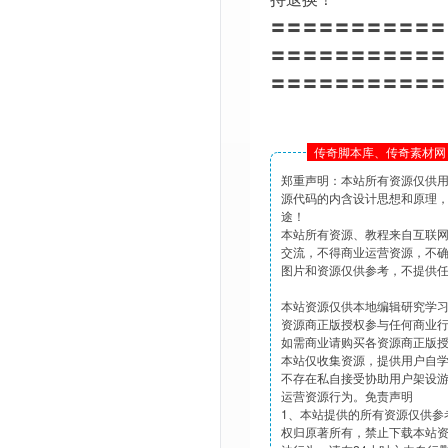
〓〓〓〓〓〓〓〓〓〓〓
〓〓〓〓〓〓〓〓〓〓〓
〓〓〓〓〓〓〓〓〓〓〓
传奇脚本库、传奇素材网 
郑重声明：本站所有资源仅供
源代码的内含设计思想和原理
途！
本站所有资源、教程来自互联
交流，不得商业运营资源，不
图片和资源仅供参考，不提供
本站资源仅供本地编辑研究学
资源商正版授权参与任何商业
如需商业请购买各资源商正版
本站仅收集资源，提供用户自
不存在私自接受协助用户架设
运营资源行为。免责声明
1、本站提供的所有资源仅供参
权归原著所有，禁止下载本站