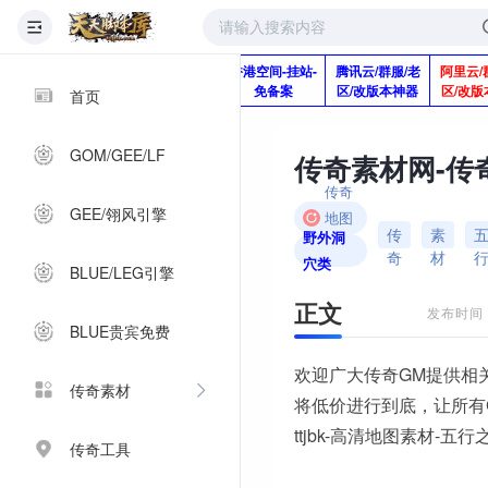
版本脚本制作
快快网络服务
香港空间-挂站-
腾讯云/群服/老
阿里云/
Q920992345
器-1分钱2个月
免备案
区/改版本神器
区/改版
首页
GOM/GEE/LF
传奇
GEE/翎风引擎
地图
传
素
野外洞
素材
奇
材
穴类
BLUE/LEG引擎
正文
发布时间：2
BLUE贵宾免费
欢迎广大传奇GM提供相
传奇素材
将低价进行到底，让所有
ttjbk-高清地图素材-五行
传奇工具