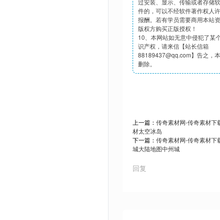
过安装、显示、传输或者存储
件的，可以不经软件著作权人
报酬。若有学员需要商用本站
版权方购买正版授权！
10、本网站如无意中侵犯了某
识产权，请来信【站长信箱
88189437@qq.com】告之
删除。
上一篇：
传奇素材网-传奇素材下载t
材太空冰岛
下一篇：
传奇素材网-传奇素材下载t
城大陆地图中州城
回复