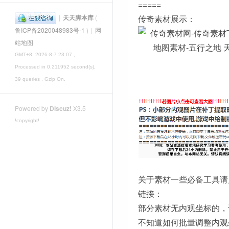
=====
|
天天脚本库
(
传奇素材展示：
鲁ICP备2020048983号-1
)
|
网
站地图
GMT+8, 2026-8-7 23:07
,
Processed in 0.211952 second(s),
39 queries , Gzip On.
Powered by
Discuz!
X3.5
!copyright!
关于素材一些必备工具请
链接：
部分素材无内观坐标的，
不知道如何批量调整内观