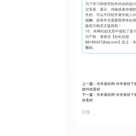
为了学习和研究软件内含的设
过安装、显示、传输或者存储
件的，可以不经软件著作权人
报酬。若有学员需要商用本站
版权方购买正版授权！
10、本网站如无意中侵犯了某
识产权，请来信【站长信箱
88189437@qq.com】告之
删除。
上一篇：
传奇素材网-传奇素材下载t
败特效素材
下一篇：
传奇素材网-传奇素材下载t
效素材
回复