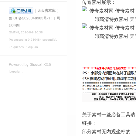
传奇素材展示：
|
天天脚本库
(
鲁ICP备2020048983号-1
)
|
网
站地图
GMT+8, 2026-8-9 10:38
,
Processed in 0.230484 second(s),
36 queries , Gzip On.
Powered by
Discuz!
X3.5
!copyright!
关于素材一些必备工具请
链接：
部分素材无内观坐标的，