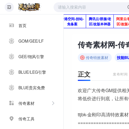
版本脚本制作
快快网络服务
香港空间-挂站-
腾讯云/群服/老
阿里云/
Q920992345
器-1分钱2个月
免备案
区/改版本神器
区/改版
首页
GOM/GEE/LF
GEE/翎风引擎
传奇特效素材
技能B
BLUE/LEG引擎
正文
发布时间：2
BLUE贵宾免费
欢迎广大传奇GM提供相
将低价进行到底，让所有
传奇素材
ttjbk-金刚印高清特效素材
传奇工具
===================