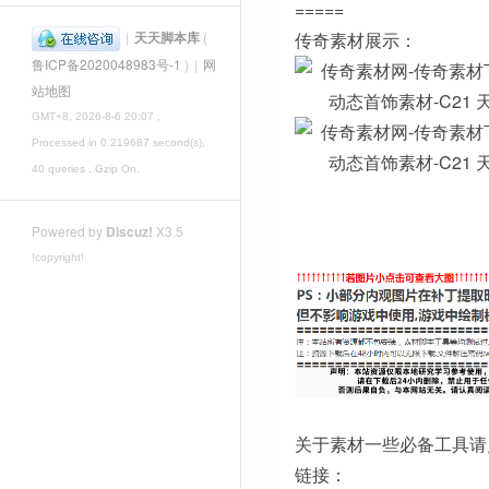
=====
|
天天脚本库
(
传奇素材展示：
鲁ICP备2020048983号-1
)
|
网
站地图
GMT+8, 2026-8-6 20:07
,
Processed in 0.219687 second(s),
40 queries , Gzip On.
Powered by
Discuz!
X3.5
!copyright!
关于素材一些必备工具请
链接：