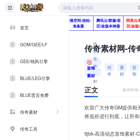
版本脚本制作
快快网络服务
香港空间-挂站-
腾讯云/群服/老
阿里云/
Q920992345
器-1分钱2个月
免备案
区/改版本神器
区/改版
首页
传
GOM/GEE/LF
奇
首
GEE/翎风引擎
饰
传
素
首
首饰
奇
材
饰
素
素材
BLUE/LEG引擎
材
正文
发布时间：2
BLUE贵宾免费
欢迎广大传奇GM提供相
传奇素材
将低价进行到底，让所有
传奇工具
ttjbk-高清动态首饰素材-C