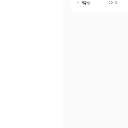
编号-韵鸣套-传奇一体剑甲素材
0
Powered by Discuz! X3.5