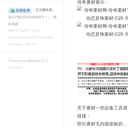
传奇素材展示：
|
天天脚本库
(
鲁ICP备2020048983号-1
)
|
网
站地图
GMT+8, 2026-8-7 06:21
,
Processed in 0.206213 second(s),
36 queries , Gzip On.
Powered by
Discuz!
X3.5
!copyright!
关于素材一些必备工具请
链接：
部分素材无内观坐标的，