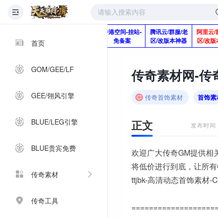
版本脚本制作
快快网络服务
香港空间-挂站-
腾讯云/群服/老
阿里云/
Q920992345
器-1分钱2个月
免备案
区/改版本神器
区/改版
首页
GOM/GEE/LF
GEE/翎风引擎
传奇首饰素材
首饰素
BLUE/LEG引擎
正文
发布时间：2
BLUE贵宾免费
欢迎广大传奇GM提供相
将低价进行到底，让所有
传奇素材
ttjbk-高清动态首饰素材-C
传奇工具
===================