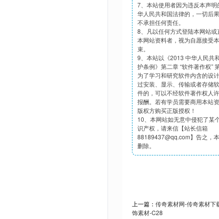
7、本站使用者因为违反本声明
华人民共和国法律的，一切后
不承担任何责任。
8、凡以任何方式登陆本网站或
本网站资料者，视为自愿接受
束。
9、本站以《2013 中华人民
护条例》第二章 “软件著作权”
为了学习和研究软件内含的设
过安装、显示、传输或者存储
件的，可以不经软件著作权人
报酬。若有学员需要商用本站
版权方购买正版授权！
10、本网站如无意中侵犯了某
识产权，请来信【站长信箱
88189437@qq.com】告之
删除。
上一篇：
传奇素材网-传奇素材下载t
饰素材-C28