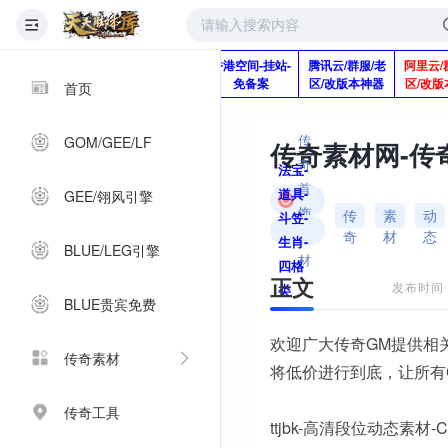
版本脚本制作
快快网络服务
香港空间-挂站-
腾讯云/群服/老
阿里云/
Q920992345
器-1分钱2个月
免备案
区/改版本神器
区/改版
首页
传
GOM/GEE/LF
奇
法宝-
首
道具-
GEE/翎风引擎
饰
传
素
动
斗笠-
奇
材
态
素
生肖-
BLUE/LEG引擎
材
四格
正文
发布时间：2
类
BLUE贵宾免费
欢迎广大传奇GM提供相
传奇素材
将低价进行到底，让所有
传奇工具
ttjbk-高清段位动态素材-C