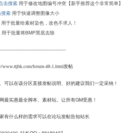
点击搜索
用于修改地图编号冲突【新手推荐这个非常简单】
击搜索
用于快速调整图像大小
用于批量给素材染色，改色不求人！
索
用于批量将BMP黑底去除
---------------------------------------------
s://www.ttjbk.com/forum-48-1.html发帖
、可以在该分区直接发帖说明、好的建议我们一定采纳！
网最实惠最全脚本、素材站。让所有GM受惠！
家有什么样的需求可以在论坛发帖告知站长
0930409
站长QQ：88189437