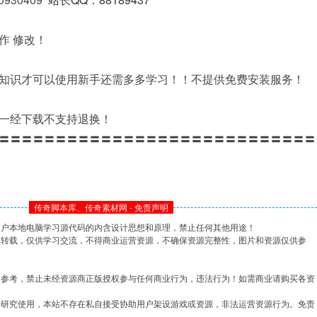
作 修改！
知识才可以使用新手还需多多学习！！不提供免费安装服务！
一经下载不支持退换！
〓〓〓〓〓〓〓〓〓〓〓〓〓〓〓〓〓〓〓〓〓〓〓〓〓〓〓〓
传奇脚本库、传奇素材网 - 免责声明
用户本地电脑学习源代码的内含设计思想和原理，禁止任何其他用途！
网转载，仅供学习交流，不得商业运营资源，不确保资源完整性，图片和资源仅供参
习参考，禁止未经资源商正版授权参与任何商业行为，违法行为！如需商业请购买各资
学研究使用，本站不存在私自接受协助用户架设游戏或资源，非法运营资源行为。免责