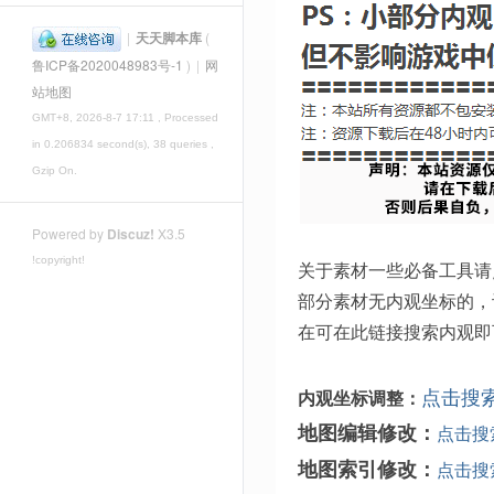
|
天天脚本库
(
鲁ICP备2020048983号-1
)
|
网
站地图
GMT+8, 2026-8-7 17:11
, Processed
in 0.206834 second(s), 38 queries ,
Gzip On.
Powered by
Discuz!
X3.5
!copyright!
关于素材一些必备工具请
部分素材无内观坐标的，
在可在此链接搜索内观即
点击搜
内观坐标调整：
地图编辑修改：
点击搜
地图索引修改：
点击搜