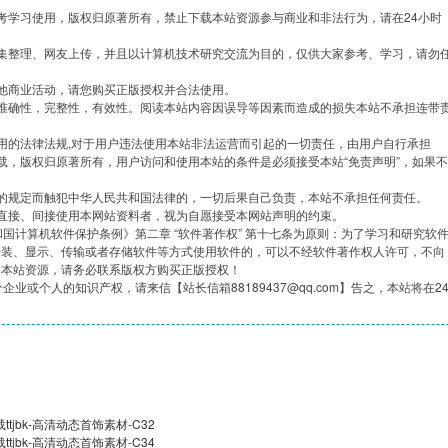
考学习使用，版权归原著所有，禁止下载本站资源参与商业和非法行为，请在24小时
集整理、网友上传，并且以计算机技术研究交流为目的，仅供大家参考、学习，请勿
他商业活动，请您购买正版授权并合法使用。
准确性，完整性，有效性。阅读本站内容因误导等因素而造成的损失本站不承担连带
用的法律法规,对于用户违法使用本站非法运营而引起的一切责任，由用户自行承担
载，版权归原著所有，用户访问和使用本站的条件是必须接受本站“免责声明”，如果不
的规定而触犯中华人民共和国法律的，一切后果自己负责，本站不承担任何责任。
直接、间接使用本网站资料者，视为自愿接受本网站声明的约束。
共和国计算机软件保护条例》第二章 “软件著作权” 第十七条为原则：为了学习和研究软
安装、显示、传输或者存储软件等方式使用软件的，可以不经软件著作权人许可，不向
用本站资源，请务必联系版权方购买正版授权！
企业或个人的知识产权，请来信【站长信箱88189437@qq.com】告之，本站将在2
tjbk-高清动态首饰素材-C32
tjbk-高清动态首饰素材-C34