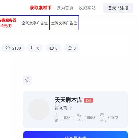
获取素材币
设为首页
收藏本站
登录 /
注册
备案服务器
空闲文字广告位
空闲文字广告位
9.9元/月
2180
0
0
0
天天脚本库
LV9
暂无简介
主
帖
积
16279
16553
32572
题：
子：
分：