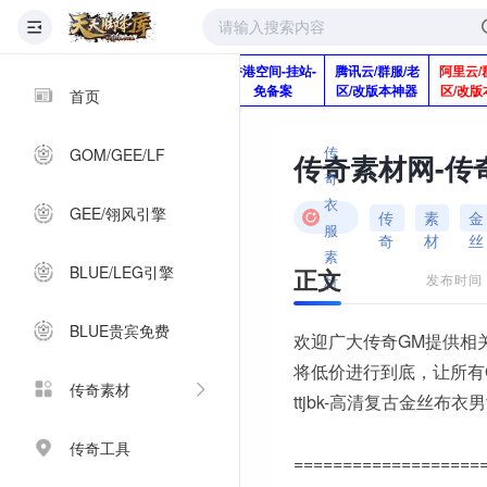
版本脚本制作
快快网络服务
香港空间-挂站-
腾讯云/群服/老
阿里云/
Q920992345
器-1分钱2个月
免备案
区/改版本神器
区/改版
首页
传
GOM/GEE/LF
奇
衣
GEE/翎风引擎
传
素
金
服
奇
材
丝
素
BLUE/LEG引擎
正文
发布时间：2
材
BLUE贵宾免费
欢迎广大传奇GM提供相
将低价进行到底，让所有
传奇素材
ttjbk-高清复古金丝布衣
传奇工具
===================