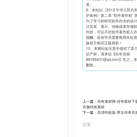
束。
9、本站以《2013 中华人民
护条例》第二章 “软件著作权”
为了学习和研究软件内含的设
过安装、显示、传输或者存储
件的，可以不经软件著作权人
报酬。若有学员需要商用本站
版权方购买正版授权！
10、本网站如无意中侵犯了某
识产权，请来信【站长信箱
88189437@qq.com】告之
删除。
上一篇：
传奇素材网-传奇素材下载t
衣服特效素材
下一篇：
高清特效版-男女传奇衣
回复