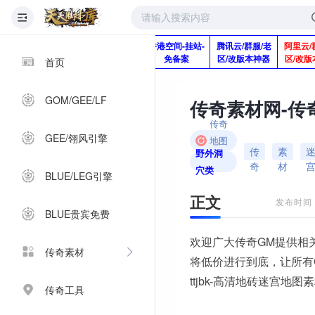
版本脚本制作
快快网络服务
香港空间-挂站-
腾讯云/群服/老
阿里云/
Q920992345
器-1分钱2个月
免备案
区/改版本神器
区/改版
首页
GOM/GEE/LF
传奇
GEE/翎风引擎
地图
传
素
野外洞
素材
奇
材
穴类
BLUE/LEG引擎
正文
发布时间：2
BLUE贵宾免费
欢迎广大传奇GM提供相
传奇素材
将低价进行到底，让所有
ttjbk-高清地砖迷宫地图
传奇工具