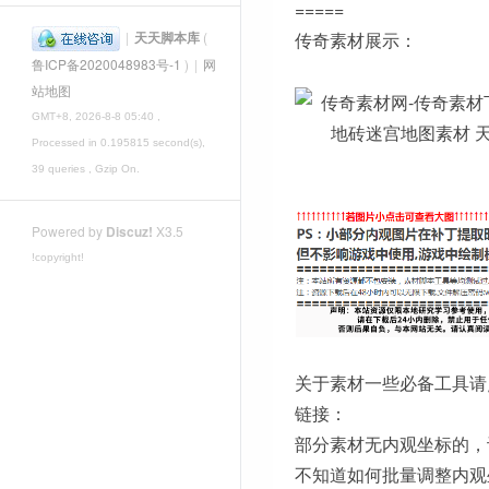
=====
|
天天脚本库
(
传奇素材展示：
鲁ICP备2020048983号-1
)
|
网
站地图
GMT+8, 2026-8-8 05:40
,
Processed in 0.195815 second(s),
39 queries , Gzip On.
Powered by
Discuz!
X3.5
!copyright!
关于素材一些必备工具请
链接：
部分素材无内观坐标的，
不知道如何批量调整内观