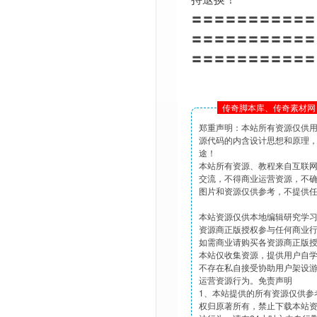
〓〓〓〓〓〓〓〓〓〓〓
〓〓〓〓〓〓〓〓〓〓〓
〓〓〓〓〓〓〓〓〓〓〓
传奇脚本库、传奇素材网 
郑重声明：本站所有资源仅供
源代码的内含设计思想和原理
途！
本站所有资源、教程来自互联
交流，不得商业运营资源，不
图片和资源仅供参考，不提供
本站资源仅供本地编辑研究学
资源商正版授权参与任何商业
如需商业请购买各资源商正版
本站仅收集资源，提供用户自
不存在私自接受协助用户架设
运营资源行为。免责声明
1、本站提供的所有资源仅供参
权归原著所有，禁止下载本站