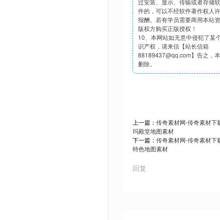
过安装、显示、传输或者存储
件的，可以不经软件著作权人
报酬。若有学员需要商用本站
版权方购买正版授权！
10、本网站如无意中侵犯了某
识产权，请来信【站长信箱
88189437@qq.com】告之
删除。
上一篇：
传奇素材网-传奇素材下载t
玛殿堂地图素材
下一篇：
传奇素材网-传奇素材下载t
特色地图素材
回复