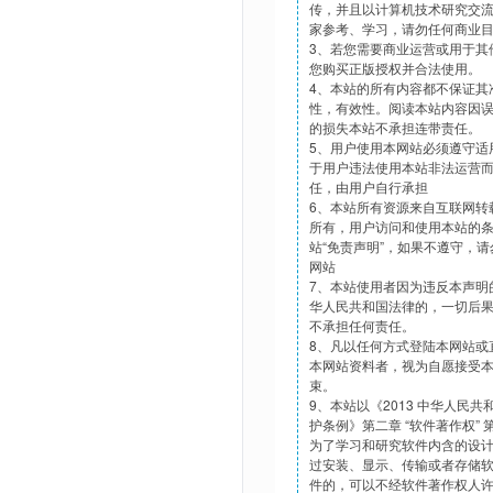
传，并且以计算机技术研究交
家参考、学习，请勿任何商业
3、若您需要商业运营或用于其
您购买正版授权并合法使用。
4、本站的所有内容都不保证其
性，有效性。阅读本站内容因
的损失本站不承担连带责任。
5、用户使用本网站必须遵守适
于用户违法使用本站非法运营
任，由用户自行承担
6、本站所有资源来自互联网转
所有，用户访问和使用本站的
站“免责声明”，如果不遵守，
网站
7、本站使用者因为违反本声明
华人民共和国法律的，一切后
不承担任何责任。
8、凡以任何方式登陆本网站或
本网站资料者，视为自愿接受
束。
9、本站以《2013 中华人民
护条例》第二章 “软件著作权”
为了学习和研究软件内含的设
过安装、显示、传输或者存储
件的，可以不经软件著作权人