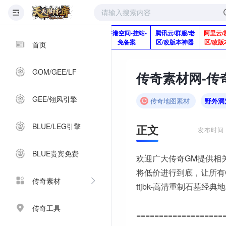
版本脚本制作
快快网络服务
香港空间-挂站-
腾讯云/群服/老
阿里云/
Q920992345
器-1分钱2个月
免备案
区/改版本神器
区/改版
首页
GOM/GEE/LF
GEE/翎风引擎
传奇地图素材
野外洞
BLUE/LEG引擎
正文
发布时间：2
BLUE贵宾免费
欢迎广大传奇GM提供相
将低价进行到底，让所有
传奇素材
ttjbk-高清重制石墓经典
传奇工具
===================