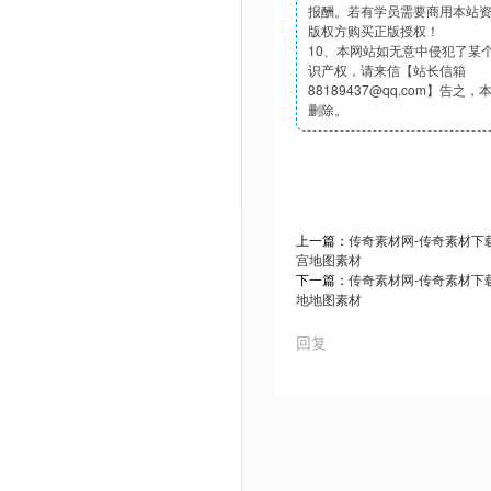
报酬。若有学员需要商用本站
版权方购买正版授权！
10、本网站如无意中侵犯了某
识产权，请来信【站长信箱
88189437@qq.com】告之
删除。
上一篇：
传奇素材网-传奇素材下载t
宫地图素材
下一篇：
传奇素材网-传奇素材下载t
地地图素材
回复
Powered by Discuz! X3.5