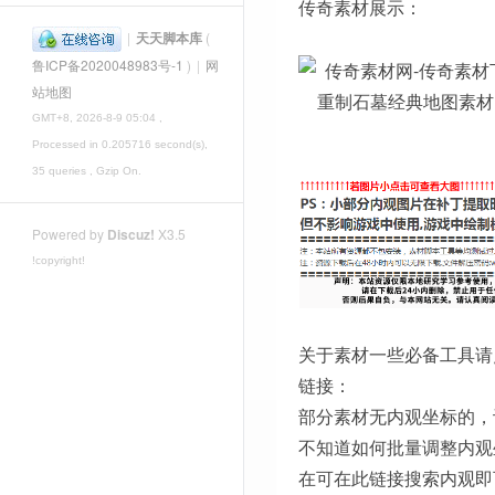
传奇素材展示：
|
天天脚本库
(
鲁ICP备2020048983号-1
)
|
网
站地图
GMT+8, 2026-8-9 05:04
,
Processed in 0.205716 second(s),
35 queries , Gzip On.
Powered by
Discuz!
X3.5
!copyright!
关于素材一些必备工具请
链接：
部分素材无内观坐标的，
不知道如何批量调整内观
在可在此链接搜索内观即