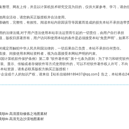
集整理、网友上传，并且以计算机技术研究交流为目的，仅供大家参考、学习，请勿
他商业活动，请您购买正版授权并合法使用。
准确性，完整性，有效性。阅读本站内容因误导等因素而造成的损失本站不承担连带
用的法律法规,对于用户违法使用本站非法运营而引起的一切责任，由用户自行承担
载，版权归原著所有，用户访问和使用本站的条件是必须接受本站“免责声明”，如果不
的规定而触犯中华人民共和国法律的，一切后果自己负责，本站不承担任何责任。
直接、间接使用本网站资料者，视为自愿接受本网站声明的约束。
共和国计算机软件保护条例》第二章 “软件著作权” 第十七条为原则：为了学习和研究软
安装、显示、传输或者存储软件等方式使用软件的，可以不经软件著作权人许可，不向
用本站资源，请务必联系版权方购买正版授权！
企业或个人的知识产权，请来信【站长信箱88189437@qq.com】告之，本站将在2
ttjbk-高清渡劫修炼之地图素材
ttjbk-高清无边沙漠地图素材