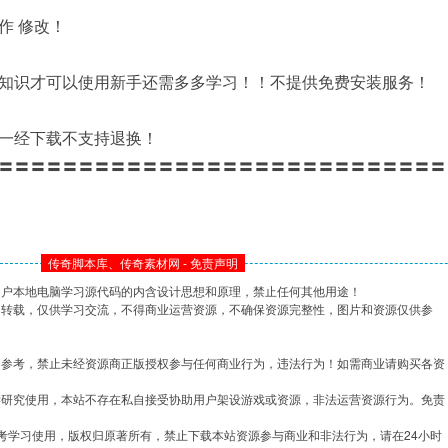
作 修改！
知识才可以使用新手还需多多学习！！不提供免费安装服务！
一经下载不支持退换！
〓〓〓〓〓〓〓〓〓〓〓〓〓〓〓〓〓〓〓〓〓〓〓〓〓〓〓〓
传奇脚本库、传奇素材网 - 免责声明
用户本地电脑学习源代码的内含设计思想和原理，禁止任何其他用途！
网转载，仅供学习交流，不得商业运营资源，不确保资源完整性，图片和资源仅供参
习参考，禁止未经资源商正版授权参与任何商业行为，违法行为！如需商业请购买各资
学研究使用，本站不存在私自接受协助用户架设游戏或资源，非法运营资源行为。免责
考学习使用，版权归原著所有，禁止下载本站资源参与商业和非法行为，请在24小时