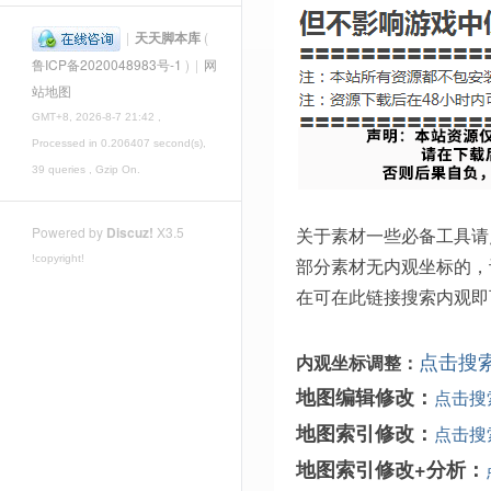
|
天天脚本库
(
鲁ICP备2020048983号-1
)
|
网
站地图
GMT+8, 2026-8-7 21:42
,
Processed in 0.206407 second(s),
39 queries , Gzip On.
关于素材一些必备工具请
Powered by
Discuz!
X3.5
!copyright!
部分素材无内观坐标的，
在可在此链接搜索内观即
点击搜
内观坐标调整：
地图编辑修改：
点击搜
地图索引修改：
点击搜
地图索引修改+分析：