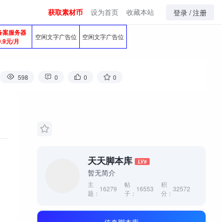
获取素材币
设为首页
收藏本站
登录 /
注册
备案服务器
空闲文字广告位
空闲文字广告位
9.9元/月
598
0
0
0
天天脚本库
LV9
暂无简介
主
帖
积
16279
16553
32572
题：
子：
分：