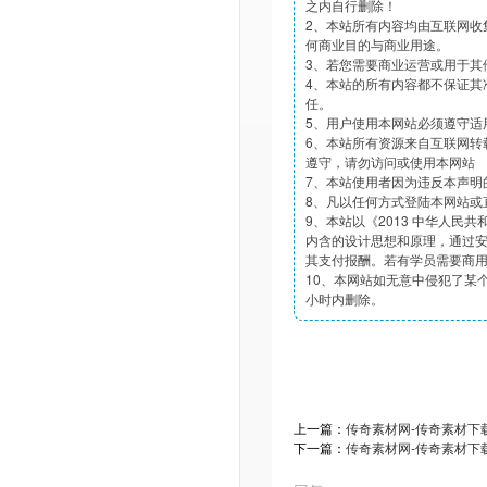
之内自行删除！
2、本站所有内容均由互联网收
何商业目的与商业用途。
3、若您需要商业运营或用于其
4、本站的所有内容都不保证其
任。
5、用户使用本网站必须遵守适
6、本站所有资源来自互联网转
遵守，请勿访问或使用本网站
7、本站使用者因为违反本声明
8、凡以任何方式登陆本网站或
9、本站以《2013 中华人民
内含的设计思想和原理，通过
其支付报酬。若有学员需要商
10、本网站如无意中侵犯了某个
小时内删除。
上一篇：
传奇素材网-传奇素材下载t
下一篇：
传奇素材网-传奇素材下载t