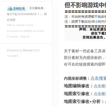
|
天天脚本库
(
鲁ICP备2020048983号-1
)
|
网
站地图
GMT+8, 2026-8-7 12:27
,
Processed in 0.198834 second(s),
37 queries , Gzip On.
关于素材一些必备工具请
Powered by
Discuz!
X3.5
!copyright!
部分素材无内观坐标的，
在可在此链接搜索内观即
点击搜
内观坐标调整：
地图编辑修改：
点击搜
地图索引修改：
点击搜
地图索引修改+分析：