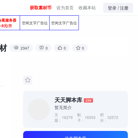
获取素材币
设为首页
收藏本站
登录 /
注册
备案服务器
空闲文字广告位
空闲文字广告位
9.9元/月
素材
2347
0
0
0
天天脚本库
LV9
暂无简介
主
帖
积
16279
16553
32572
题：
子：
分：