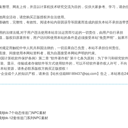
集整理、网友上传，并且以计算机技术研究交流为目的，仅供大家参考、学习，请勿
他商业活动，请您购买正版授权并合法使用。
准确性，完整性，有效性。阅读本站内容因误导等因素而造成的损失本站不承担连带
用的法律法规,对于用户违法使用本站非法运营而引起的一切责任，由用户自行承担
载，版权归原著所有，用户访问和使用本站的条件是必须接受本站“免责声明”，如果不
的规定而触犯中华人民共和国法律的，一切后果自己负责，本站不承担任何责任。
直接、间接使用本网站资料者，视为自愿接受本网站声明的约束。
共和国计算机软件保护条例》第二章 “软件著作权” 第十七条为原则：为了学习和研究软
安装、显示、传输或者存储软件等方式使用软件的，可以不经软件著作权人许可，不向
用本站资源，请务必联系版权方购买正版授权！
企业或个人的知识产权，请来信【站长信箱88189437@qq.com】告之，本站将在2
tjbk-7个动态传送门NPC素材
tjbk-12套传送门系列NPC素材