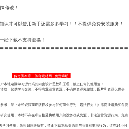
作 修改！
知识才可以使用新手还需多多学习！！不提供免费安装服务！
一经下载不支持退换！
〓〓〓〓〓〓〓〓〓〓〓〓〓〓〓〓〓〓〓〓〓〓〓〓〓〓〓〓
传奇脚本库、传奇素材网 - 免责声明
用户本地电脑学习源代码的内含设计思想和原理，禁止任何其他用途！
网转载，仅供学习交流，不得商业运营资源，不确保资源完整性，图片和资源仅供参
习参考，禁止未经资源商正版授权参与任何商业行为，违法行为！如需商业请购买各资
学研究使用，本站不存在私自接受协助用户架设游戏或资源，非法运营资源行为。免责
考学习使用，版权归原著所有，禁止下载本站资源参与商业和非法行为，请在24小时